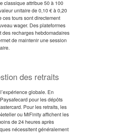
e classique attribue 50 à 100
aleur unitaire de 0,10 € à 0,20
de ces tours sont directement
ouveau wager. Des plateformes
t des recharges hebdomadaires
ermet de maintenir une session
aire.
tion des retraits
 l’expérience globale. En
 Paysafecard pour les dépôts
stercard. Pour les retraits, les
eteller ou MiFinity affichent les
 moins de 24 heures après
siques nécessitent généralement