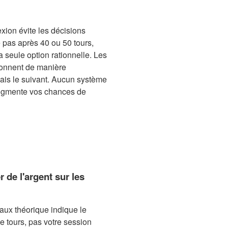
xion évite les décisions
pas après 40 ou 50 tours,
a seule option rationnelle. Les
ionnent de manière
mais le suivant. Aucun système
ugmente vos chances de
 de l'argent sur les
taux théorique indique le
e tours, pas votre session