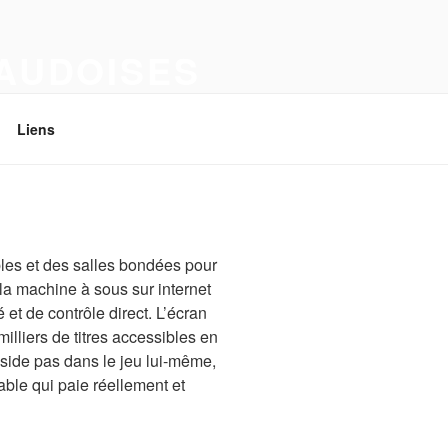
VAUDOISES
Liens
les et des salles bondées pour
la machine à sous sur internet
et de contrôle direct. L’écran
lliers de titres accessibles en
réside pas dans le jeu lui-même,
able qui paie réellement et