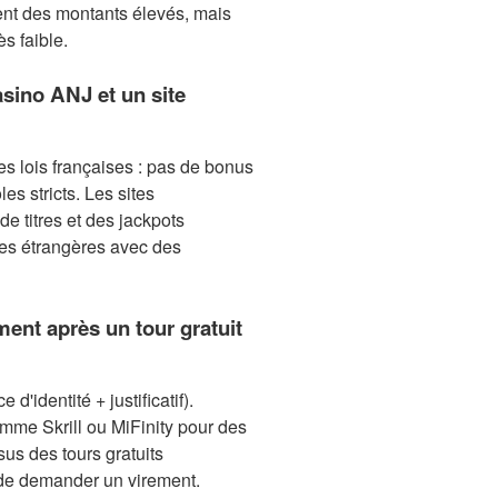
rent des montants élevés, mais
s faible.
asino ANJ et un site
es lois françaises : pas de bonus
es stricts. Les sites
e titres et des jackpots
ces étrangères avec des
ent après un tour gratuit
 d'identité + justificatif).
omme Skrill ou MiFinity pour des
sus des tours gratuits
 de demander un virement.