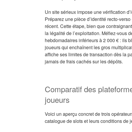
Un site sérieux impose une vérification d’id
Préparez une pièce d’identité recto-verso e
récent. Cette étape, bien que contraignant
la légalité de l’exploitation. Méfiez-vous d
hebdomadaires inférieurs à 2 000 € : ils 
joueurs qui enchaînent les gros multiplica
affiche ses limites de transaction dès la pa
jamais de frais cachés sur les dépôts.
Comparatif des plateform
joueurs
Voici un aperçu concret de trois opérateu
catalogue de slots et leurs conditions de j