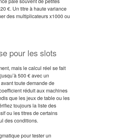
ance paie souvent de petites
20 €. Un titre à haute variance
er des multiplicateurs x1000 ou
e pour les slots
nt, mais le calcul réel se fait
 jusqu’à 500 € avec un
 € avant toute demande de
coefficient réduit aux machines
dis que les jeux de table ou les
fiez toujours la liste des
if ou les titres de certains
ul des conditions.
ragmatique pour tester un