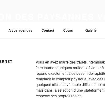
ON DES PAYSANNES 
A vos agendas
Contact
Cours
Galerie
TERNET
Vous en avez marre des trajets interminab
faire tourner quelques rouleaux ? Jouer à 
répond exactement à ce besoin de rapidité 
remplace le comptoir physique, avec des mi
quelques clics. La véritable difficulté ne 
mais dans la sélection d’une plateforme fi
respecte ses propres règles.