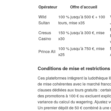
Opérateur
Offre d’accueil
Wild
100 % jusqu’à 500 € + 100
Sultan
tours, mise x35
Cresus
150 % jusqu’à 300 €, mise
Casino
x30
100 % jusqu’à 750 €, mise
Prince Ali
x25
Conditions de mise et restrictions
Ces plateformes intègrent la ludothèque 
de mise cohérentes avec le marché franco
clauses dédiées aux tours gratuits : certai
des promotions à 100 € ou excluent explic
variance du calcul du wagering. Ajustez v
Un premier dépôt de 50 € combiné à une m