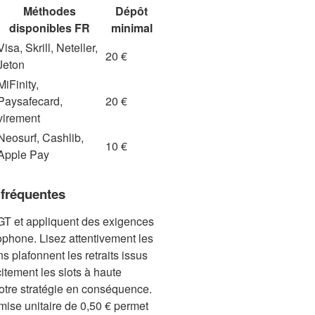
Méthodes
Dépôt
disponibles FR
minimal
Visa, Skrill, Neteller,
20 €
Jeton
MiFinity,
Paysafecard,
20 €
virement
Neosurf, Cashlib,
10 €
Apple Pay
 fréquentes
IGT et appliquent des exigences
phone. Lisez attentivement les
ns plafonnent les retraits issus
itement les slots à haute
otre stratégie en conséquence.
ise unitaire de 0,50 € permet