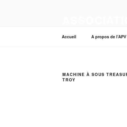
Aller
au
ASSOCIATI
contenu
principal
Section Corcelles-près-Payerne
Accueil
A propos de l’APV
MACHINE À SOUS TREASU
TROY