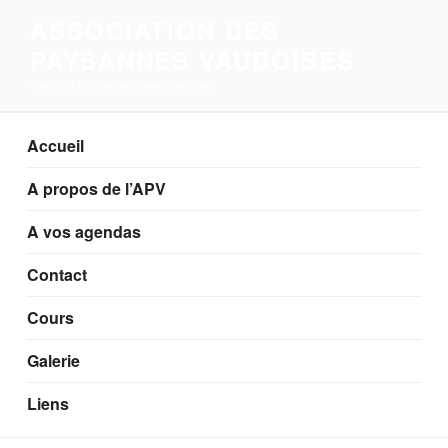
Aller
ASSOCIATION DES
au
PAYSANNES VAUDOISES
contenu
principal
Section Corcelles-près-Payerne
Accueil
A propos de l’APV
A vos agendas
Contact
Cours
Galerie
Liens