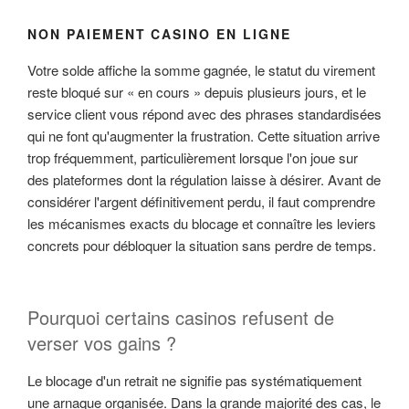
NON PAIEMENT CASINO EN LIGNE
Votre solde affiche la somme gagnée, le statut du virement
reste bloqué sur « en cours » depuis plusieurs jours, et le
service client vous répond avec des phrases standardisées
qui ne font qu'augmenter la frustration. Cette situation arrive
trop fréquemment, particulièrement lorsque l'on joue sur
des plateformes dont la régulation laisse à désirer. Avant de
considérer l'argent définitivement perdu, il faut comprendre
les mécanismes exacts du blocage et connaître les leviers
concrets pour débloquer la situation sans perdre de temps.
Pourquoi certains casinos refusent de
verser vos gains ?
Le blocage d'un retrait ne signifie pas systématiquement
une arnaque organisée. Dans la grande majorité des cas, le