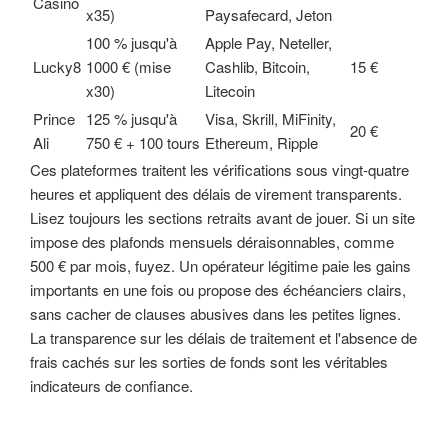
Casino
x35)
Paysafecard, Jeton
100 % jusqu'à
Apple Pay, Neteller,
Lucky8
1000 € (mise
Cashlib, Bitcoin,
15 €
x30)
Litecoin
Prince
125 % jusqu'à
Visa, Skrill, MiFinity,
20 €
Ali
750 € + 100 tours
Ethereum, Ripple
Ces plateformes traitent les vérifications sous vingt-quatre
heures et appliquent des délais de virement transparents.
Lisez toujours les sections retraits avant de jouer. Si un site
impose des plafonds mensuels déraisonnables, comme
500 € par mois, fuyez. Un opérateur légitime paie les gains
importants en une fois ou propose des échéanciers clairs,
sans cacher de clauses abusives dans les petites lignes.
La transparence sur les délais de traitement et l'absence de
frais cachés sur les sorties de fonds sont les véritables
indicateurs de confiance.