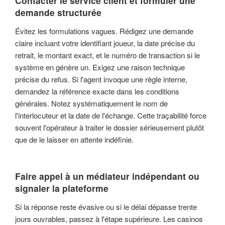
Contacter le service client et formuler une
demande structurée
Évitez les formulations vagues. Rédigez une demande
claire incluant votre identifiant joueur, la date précise du
retrait, le montant exact, et le numéro de transaction si le
système en génère un. Exigez une raison technique
précise du refus. Si l'agent invoque une règle interne,
demandez la référence exacte dans les conditions
générales. Notez systématiquement le nom de
l'interlocuteur et la date de l'échange. Cette traçabilité force
souvent l'opérateur à traiter le dossier sérieusement plutôt
que de le laisser en attente indéfinie.
Faire appel à un médiateur indépendant ou
signaler la plateforme
Si la réponse reste évasive ou si le délai dépasse trente
jours ouvrables, passez à l'étape supérieure. Les casinos