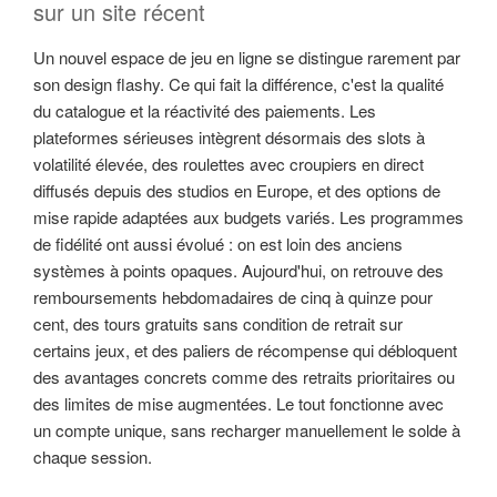
sur un site récent
Un nouvel espace de jeu en ligne se distingue rarement par
son design flashy. Ce qui fait la différence, c'est la qualité
du catalogue et la réactivité des paiements. Les
plateformes sérieuses intègrent désormais des slots à
volatilité élevée, des roulettes avec croupiers en direct
diffusés depuis des studios en Europe, et des options de
mise rapide adaptées aux budgets variés. Les programmes
de fidélité ont aussi évolué : on est loin des anciens
systèmes à points opaques. Aujourd'hui, on retrouve des
remboursements hebdomadaires de cinq à quinze pour
cent, des tours gratuits sans condition de retrait sur
certains jeux, et des paliers de récompense qui débloquent
des avantages concrets comme des retraits prioritaires ou
des limites de mise augmentées. Le tout fonctionne avec
un compte unique, sans recharger manuellement le solde à
chaque session.