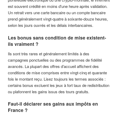
est souvent crédité en moins d'une heure après validation.
Un retrait vers une carte bancaire ou un compte bancaire
prend généralement vingt-quatre à soixante-douze heures,
selon les jours ouvrés et les délais interbancaires.
Les bonus sans condition de mise existent-
ils vraiment ?
Ils sont très rares et généralement limités à des
campagnes ponctuelles ou des programmes de fidélité
avancés. La plupart des offres d'accueil affichent des
conditions de mise comprises entre vingt-cinq et quarante
fois le montant reçu. Lisez toujours les termes associés :
certains bonus excluent les jeux à fort taux de redistribution
ou plafonnent les gains issus des tours gratuits.
Faut-il déclarer ses gains aux impôts en
France ?