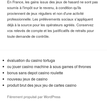
En France, les gains issus des jeux de hasard ne sont pas
soumis à l'impôt sur le revenu, à condition qu'ils
proviennent de jeux réguliers et non d'une activité
professionnelle. Les prélèvements sociaux s'appliquent
déjà à la source pour les opérateurs agréés. Conservez
vos relevés de compte et les justificatifs de retraits pour
toute demande de contrôle.
évaluation du casino tortuga
ou jouer casino machine à sous games of thrones
bonus sans depot casino roulette
nouveau jeux de casino
produit brut des jeux jeu de cartes casino
Fièrement propulsé par WordPress