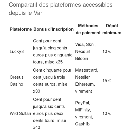
Comparatif des plateformes accessibles
depuis le Var
Méthodes
Dépôt
Plateforme
Bonus d'inscription
de paiement
minimum
Cent pour cent
Visa, Skrill,
jusqu'à cinq cents
Lucky8
Neosurf,
10 €
euros plus cinquante
Bitcoin
tours, mise x35
Cent cinquante pour
Mastercard,
Cresus
cent jusqu'à trois
Neteller,
15 €
Casino
cents euros, mise
Ethereum,
x30
virement
Cent pour cent
PayPal,
jusqu'à six cents
MiFinity,
Wild Sultan
euros plus deux
10 €
virement,
cents tours, mise
Cashlib
x40