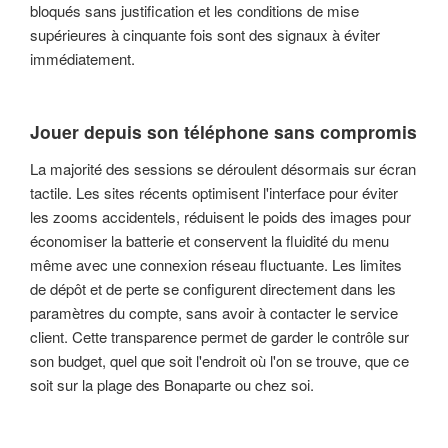
bloqués sans justification et les conditions de mise
supérieures à cinquante fois sont des signaux à éviter
immédiatement.
Jouer depuis son téléphone sans compromis
La majorité des sessions se déroulent désormais sur écran
tactile. Les sites récents optimisent l'interface pour éviter
les zooms accidentels, réduisent le poids des images pour
économiser la batterie et conservent la fluidité du menu
même avec une connexion réseau fluctuante. Les limites
de dépôt et de perte se configurent directement dans les
paramètres du compte, sans avoir à contacter le service
client. Cette transparence permet de garder le contrôle sur
son budget, quel que soit l'endroit où l'on se trouve, que ce
soit sur la plage des Bonaparte ou chez soi.