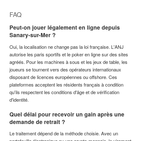
FAQ
Peut-on jouer légalement en ligne depuis
Sanary-sur-Mer ?
Oui, la localisation ne change pas la loi française. L'ANJ
autorise les paris sportifs et le poker en ligne sur des sites
agréés. Pour les machines à sous et les jeux de table, les
joueurs se tournent vers des opérateurs internationaux
disposant de licences européennes ou offshore. Ces
plateformes acceptent les résidents français à condition
qu'ils respectent les conditions d'âge et de vérification
d'identité.
Quel délai pour recevoir un gain après une
demande de retrait ?
Le traitement dépend de la méthode choisie. Avec un
portefeuille électronique ou une crypto-monnaie, le virement