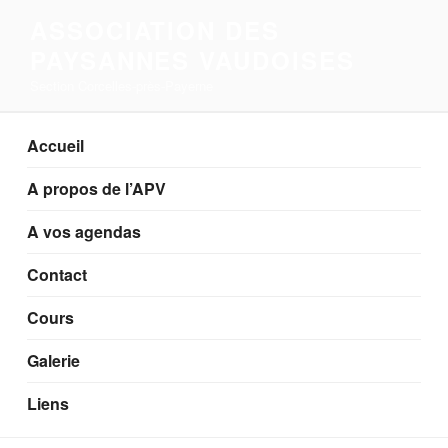
Aller
ASSOCIATION DES
au
PAYSANNES VAUDOISES
contenu
principal
Section Corcelles-près-Payerne
Accueil
A propos de l’APV
A vos agendas
Contact
Cours
Galerie
Liens