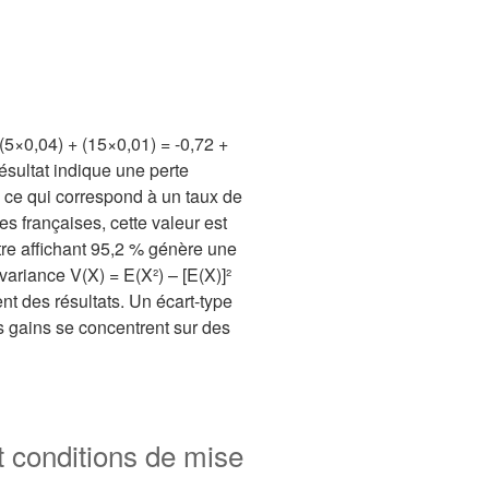
 (5×0,04) + (15×0,01) = -0,72 +
résultat indique une perte
ce qui correspond à un taux de
es françaises, cette valeur est
tre affichant 95,2 % génère une
variance V(X) = E(X²) – [E(X)]²
nt des résultats. Un écart-type
les gains se concentrent sur des
 conditions de mise