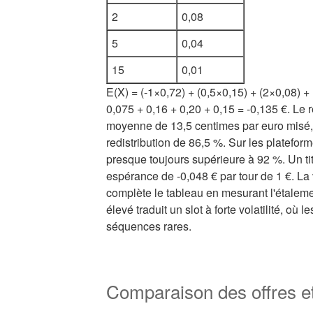
2
0,08
5
0,04
15
0,01
E(X) = (-1×0,72) + (0,5×0,15) + (2×0,08) +
0,075 + 0,16 + 0,20 + 0,15 = -0,135 €. Le 
moyenne de 13,5 centimes par euro misé, 
redistribution de 86,5 %. Sur les plateform
presque toujours supérieure à 92 %. Un ti
espérance de -0,048 € par tour de 1 €. La 
complète le tableau en mesurant l'étaleme
élevé traduit un slot à forte volatilité, où 
séquences rares.
Comparaison des offres et