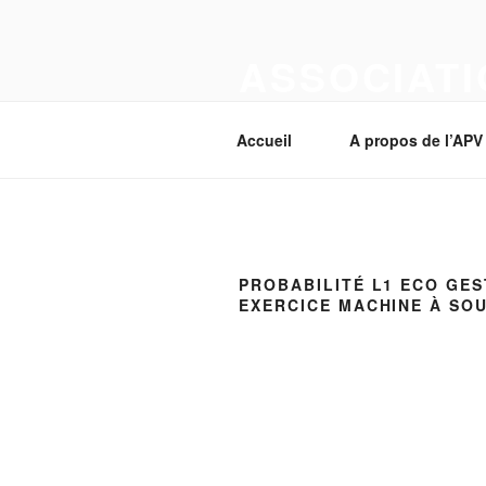
Aller
au
ASSOCIATI
contenu
principal
Section Corcelles-près-Payerne
Accueil
A propos de l’APV
PROBABILITÉ L1 ECO GES
EXERCICE MACHINE À SO