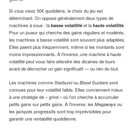
Si vous visez 50€ quotidiens, le choix du jeu est
déterminant. On oppose généralement deux types de
machines à sous : la
basse volatilité
et la
haute volatilité
.
Pour un joueur qui cherche des gains réguliers et modérés,
les machines à basse volatilité sont souvent plus adaptées.
Elles paient plus fréquemment, même si les montants sont
moins impressionnants. À l'inverse, une machine à haute
volatilité peut vous faire attendre des dizaines de tours
avant de décrocher un gain significatif — ou rien du tout.
Les machines comme
Starburst
ou
Blood Suckers
sont
connues pour leur volatilité faible. Elles conviennent mieux
à une stratégie de « grind » où l'on cherche à accumuler
petits gains sur petits gains. À l'inverse, les
Megaways
ou
les jackpots progressifs sont trop imprévisibles pour
garantir une rentabilité quotidienne.