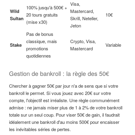
Visa,
100% jusqu'à 500€ +
Wild
Mastercard,
20 tours gratuits
10€
Sultan
Skrill, Neteller,
(mise x30)
Jeton
Pas de bonus
classique, mais
Crypto, Visa,
Stake
Variable
promotions
Mastercard
quotidiennes
Gestion de bankroll : la règle des 50€
Chercher à gagner 50€ par jour n'a de sens que si votre
bankroll le permet. Si vous jouez avec 20€ sur votre
compte, l'objectif est irréaliste. Une règle communément
admise : ne jamais miser plus de 1 à 2% de votre bankroll
totale sur un seul coup. Pour viser 50€ de gain, il faudrait
idéalement une bankroll d'au moins 500€ pour encaisser
les inévitables séries de pertes.