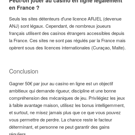
Peut-on jouer au casino en ligne légalement
en France ?
Seuls les sites détenteurs d'une licence ARJEL (devenue
ANJ) sont légaux. Cependant, de nombreux joueurs
français utilisent des casinos étrangers accessibles depuis
la France. Ces sites ne sont pas régulés par la France mais
opèrent sous des licences internationales (Curaçao, Malte).
Conclusion
Gagner 50€ par jour au casino en ligne est un objectif
ambitieux qui demande rigueur, discipline et une bonne
compréhension des mécaniques de jeu. Privilégiez les jeux
à faible avantage maison, utilisez les bonus intelligemment,
et surtout, ne misez jamais plus que ce que vous pouvez
vous permettre de perdre. La chance reste le facteur
déterminant, et personne ne peut garantir des gains
réguliers.