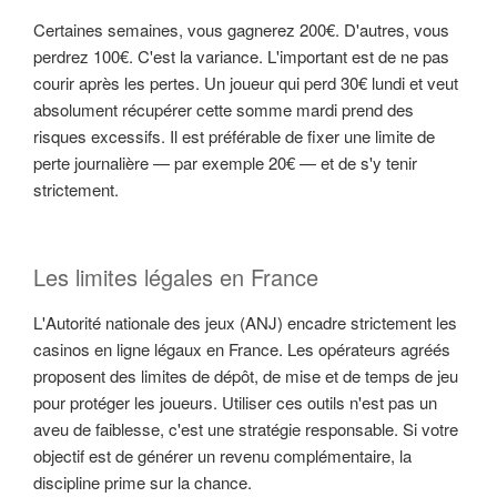
Certaines semaines, vous gagnerez 200€. D'autres, vous
perdrez 100€. C'est la variance. L'important est de ne pas
courir après les pertes. Un joueur qui perd 30€ lundi et veut
absolument récupérer cette somme mardi prend des
risques excessifs. Il est préférable de fixer une limite de
perte journalière — par exemple 20€ — et de s'y tenir
strictement.
Les limites légales en France
L'Autorité nationale des jeux (ANJ) encadre strictement les
casinos en ligne légaux en France. Les opérateurs agréés
proposent des limites de dépôt, de mise et de temps de jeu
pour protéger les joueurs. Utiliser ces outils n'est pas un
aveu de faiblesse, c'est une stratégie responsable. Si votre
objectif est de générer un revenu complémentaire, la
discipline prime sur la chance.