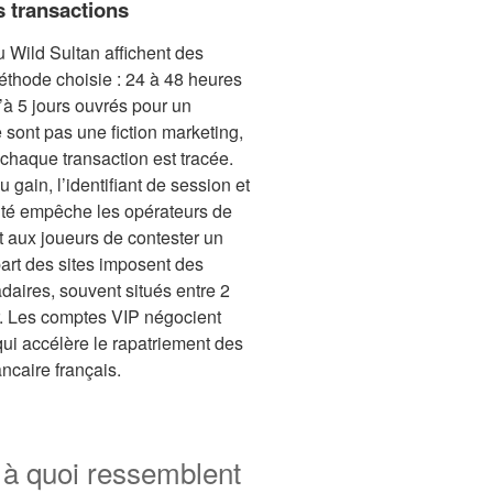
s transactions
Wild Sultan affichent des
méthode choisie : 24 à 48 heures
u’à 5 jours ouvrés pour un
 sont pas une fiction marketing,
 chaque transaction est tracée.
 gain, l’identifiant de session et
lité empêche les opérateurs de
t aux joueurs de contester un
part des sites imposent des
daires, souvent situés entre 2
ur. Les comptes VIP négocient
ui accélère le rapatriement des
caire français.
 à quoi ressemblent