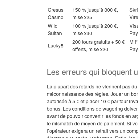
Cresus
150 % jusqu'à 300 €,
Skri
Casino
mise x25
Vir
Wild
100 % jusqu'à 200 €,
Vis
Sultan
mise x30
Pay
200 tours gratuits + 50 €
MiFi
Lucky8
offerts, mise x20
Pay
Les erreurs qui bloquent un
La plupart des retards ne viennent pas du
méconnaissance des règles. Jouer un bo
autorisée à 5 € et placer 10 € par tour in
bonus. Les conditions de wagering doiven
avant de pouvoir convertir les fonds en arg
le mismatch de moyen de paiement. Si vo
l’opérateur exigera un retrait vers un com