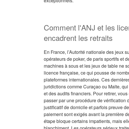
exceptionnels.
Comment l'ANJ et les lice
encadrent les retraits
En France, l’Autorité nationale des jeux s
opérateurs de poker, de paris sportifs et 
machines à sous et les jeux de table ne s
licence française, ce qui pousse de nomb
plateformes internationales. Ces dernière
juridictions comme Curaçao ou Malte, qui
et des audits financiers. Pour retirer, vo
passer par une procédure de vérification d’
justificatif de domicile et parfois preuve 
paiement sont exigés avant la première 
étape bloque certains impatients, mais ell
blanchiment. Les opérateurs sérieux trait