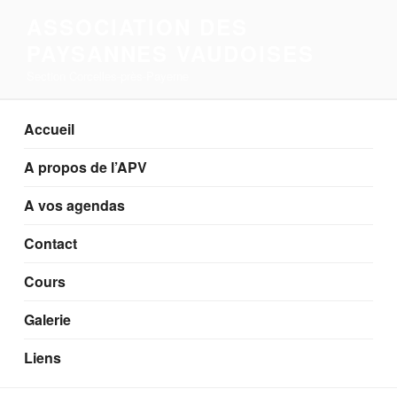
Aller
ASSOCIATION DES
au
PAYSANNES VAUDOISES
contenu
principal
Section Corcelles-près-Payerne
Accueil
A propos de l’APV
A vos agendas
Contact
Cours
Galerie
Liens