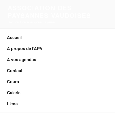
Aller
ASSOCIATION DES
au
PAYSANNES VAUDOISES
contenu
principal
Section Corcelles-près-Payerne
Accueil
A propos de l’APV
A vos agendas
Contact
Cours
Galerie
Liens