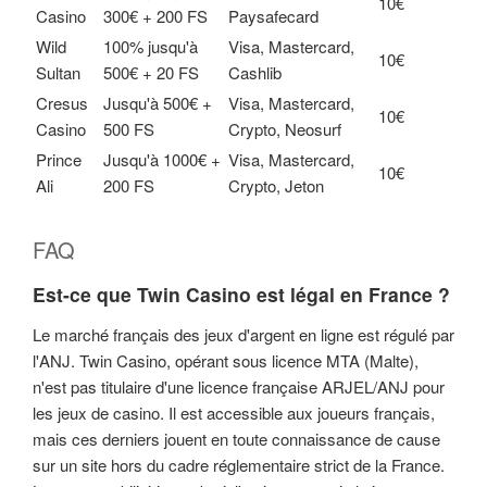
10€
Casino
300€ + 200 FS
Paysafecard
Wild
100% jusqu'à
Visa, Mastercard,
10€
Sultan
500€ + 20 FS
Cashlib
Cresus
Jusqu'à 500€ +
Visa, Mastercard,
10€
Casino
500 FS
Crypto, Neosurf
Prince
Jusqu'à 1000€ +
Visa, Mastercard,
10€
Ali
200 FS
Crypto, Jeton
FAQ
Est-ce que Twin Casino est légal en France ?
Le marché français des jeux d'argent en ligne est régulé par
l'ANJ. Twin Casino, opérant sous licence MTA (Malte),
n'est pas titulaire d'une licence française ARJEL/ANJ pour
les jeux de casino. Il est accessible aux joueurs français,
mais ces derniers jouent en toute connaissance de cause
sur un site hors du cadre réglementaire strict de la France.