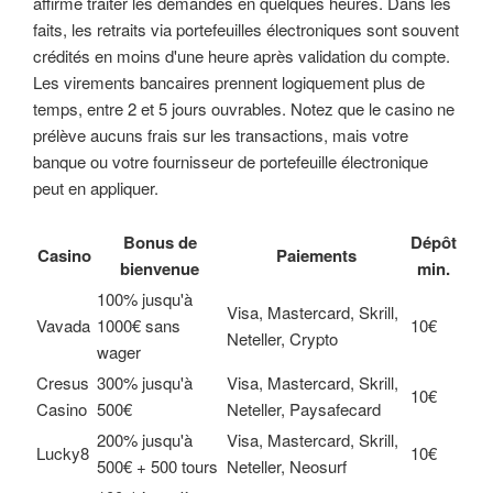
affirme traiter les demandes en quelques heures. Dans les
faits, les retraits via portefeuilles électroniques sont souvent
crédités en moins d'une heure après validation du compte.
Les virements bancaires prennent logiquement plus de
temps, entre 2 et 5 jours ouvrables. Notez que le casino ne
prélève aucuns frais sur les transactions, mais votre
banque ou votre fournisseur de portefeuille électronique
peut en appliquer.
Bonus de
Dépôt
Casino
Paiements
bienvenue
min.
100% jusqu'à
Visa, Mastercard, Skrill,
Vavada
1000€ sans
10€
Neteller, Crypto
wager
Cresus
300% jusqu'à
Visa, Mastercard, Skrill,
10€
Casino
500€
Neteller, Paysafecard
200% jusqu'à
Visa, Mastercard, Skrill,
Lucky8
10€
500€ + 500 tours
Neteller, Neosurf