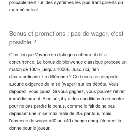
probablement l'un des systèmes les plus transparents du
marché actuel.
Bonus et promotions : pas de wager, c'est
possible ?
C'est ici que Vavada se distingue nettement de la
concurrence. Le bonus de bienvenue classique propose un
match de 100% jusqu'à 1000€. Jusqu'ici, rien
d'extraordinaire. La différence ? Ce bonus ne comporte
aucune exigence de mise (wager) sur les dépôts. Vous
déposez, vous jouez. Si vous gagnez, vous pouvez retirer
immédiatement. Bien sûr, il y a des conditions à respecter
pour ne pas perdre le bonus, comme le fait de ne pas
dépasser une mise maximale de 20€ par tour, mais
l'absence de wager x30 ou x40 change complètement la
donne pour le joueur.