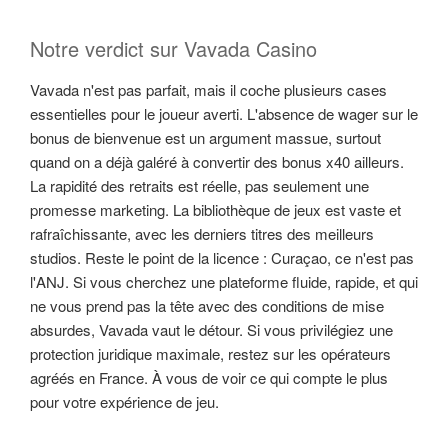
Notre verdict sur Vavada Casino
Vavada n'est pas parfait, mais il coche plusieurs cases
essentielles pour le joueur averti. L'absence de wager sur le
bonus de bienvenue est un argument massue, surtout
quand on a déjà galéré à convertir des bonus x40 ailleurs.
La rapidité des retraits est réelle, pas seulement une
promesse marketing. La bibliothèque de jeux est vaste et
rafraîchissante, avec les derniers titres des meilleurs
studios. Reste le point de la licence : Curaçao, ce n'est pas
l'ANJ. Si vous cherchez une plateforme fluide, rapide, et qui
ne vous prend pas la tête avec des conditions de mise
absurdes, Vavada vaut le détour. Si vous privilégiez une
protection juridique maximale, restez sur les opérateurs
agréés en France. À vous de voir ce qui compte le plus
pour votre expérience de jeu.