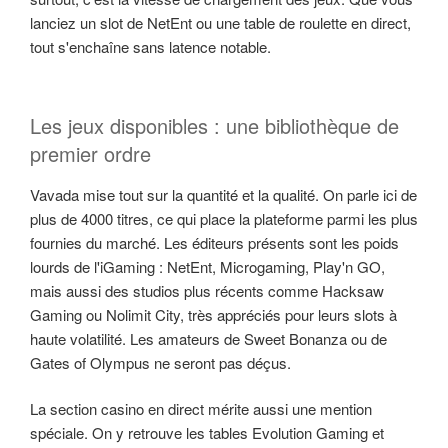
lanciez un slot de NetEnt ou une table de roulette en direct,
tout s'enchaîne sans latence notable.
Les jeux disponibles : une bibliothèque de
premier ordre
Vavada mise tout sur la quantité et la qualité. On parle ici de
plus de 4000 titres, ce qui place la plateforme parmi les plus
fournies du marché. Les éditeurs présents sont les poids
lourds de l'iGaming : NetEnt, Microgaming, Play'n GO,
mais aussi des studios plus récents comme Hacksaw
Gaming ou Nolimit City, très appréciés pour leurs slots à
haute volatilité. Les amateurs de Sweet Bonanza ou de
Gates of Olympus ne seront pas déçus.
La section casino en direct mérite aussi une mention
spéciale. On y retrouve les tables Evolution Gaming et