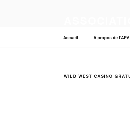
Aller
au
ASSOCIATI
contenu
principal
Section Corcelles-près-Payerne
Accueil
A propos de l’APV
WILD WEST CASINO GRAT