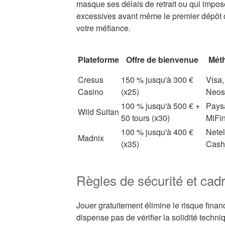
masque ses délais de retrait ou qui impose
excessives avant même le premier dépôt d
votre méfiance.
Plateforme
Offre de bienvenue
Mét
Cresus
150 % jusqu'à 300 €
Visa,
Casino
(x25)
Neosu
100 % jusqu'à 500 € +
Paysa
Wild Sultan
50 tours (x30)
MiFin
100 % jusqu'à 400 €
Netel
Madnix
(x35)
Cashl
Règles de sécurité et cad
Jouer gratuitement élimine le risque financ
dispense pas de vérifier la solidité techni