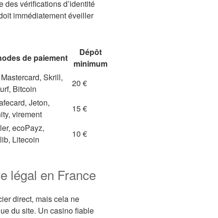
 des vérifications d’identité
oit immédiatement éveiller
Dépôt
hodes de paiement
minimum
 Mastercard, Skrill,
20 €
rf, Bitcoin
fecard, Jeton,
15 €
ity, virement
ler, ecoPayz,
10 €
ib, Litecoin
re légal en France
ier direct, mais cela ne
que du site. Un casino fiable