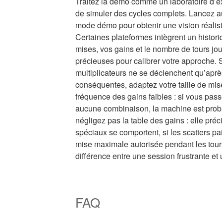
Traitez la démo comme un laboratoire d’e
de simuler des cycles complets. Lancez au
mode démo pour obtenir une vision réaliste
Certaines plateformes intègrent un histori
mises, vos gains et le nombre de tours j
précieuses pour calibrer votre approche. 
multiplicateurs ne se déclenchent qu’apr
conséquentes, adaptez votre taille de mis
fréquence des gains faibles : si vous pas
aucune combinaison, la machine est proba
négligez pas la table des gains : elle pr
spéciaux se comportent, si les scatters pai
mise maximale autorisée pendant les tours
différence entre une session frustrante et 
FAQ