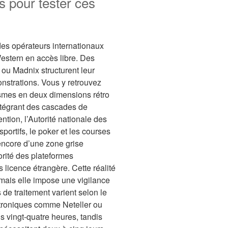
s pour tester ces
des opérateurs internationaux
Western en accès libre. Des
u Madnix structurent leur
strations. Vous y retrouvez
smes en deux dimensions rétro
tégrant des cascades de
ntion, l’Autorité nationale des
sportifs, le poker et les courses
encore d’une zone grise
orité des plateformes
 licence étrangère. Cette réalité
mais elle impose une vigilance
 de traitement varient selon le
ctroniques comme Neteller ou
us vingt-quatre heures, tandis