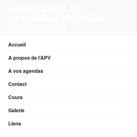
Aller
ASSOCIATION DES
au
PAYSANNES VAUDOISES
contenu
principal
Section Corcelles-près-Payerne
Accueil
A propos de l’APV
A vos agendas
Contact
Cours
Galerie
Liens