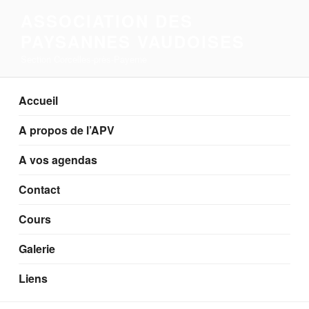
Aller
ASSOCIATION DES
au
PAYSANNES VAUDOISES
contenu
principal
Section Corcelles-près-Payerne
Accueil
A propos de l’APV
A vos agendas
Contact
Cours
Galerie
Liens