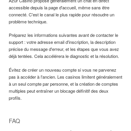
Azur Casino propose généralement un chat en direct
accessible depuis la page d'accueil, même sans être
connecté. C'est le canal le plus rapide pour résoudre un
problème technique.
Préparez les informations suivantes avant de contacter le
support : votre adresse email d'inscription, la description
précise du message d'erreur, et les étapes que vous avez
déjà tentées. Cela accélérera le diagnostic et la résolution.
Évitez de créer un nouveau compte si vous ne parvenez
pas à accéder à l'ancien. Les casinos limitent généralement
à un seul compte par personne, et la création de comptes
multiples peut entraîner un blocage définitif des deux
profils.
FAQ