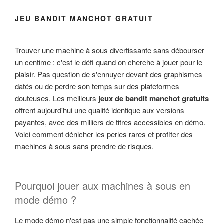
JEU BANDIT MANCHOT GRATUIT
Trouver une machine à sous divertissante sans débourser
un centime : c'est le défi quand on cherche à jouer pour le
plaisir. Pas question de s'ennuyer devant des graphismes
datés ou de perdre son temps sur des plateformes
douteuses. Les meilleurs
jeux de bandit manchot gratuits
offrent aujourd'hui une qualité identique aux versions
payantes, avec des milliers de titres accessibles en démo.
Voici comment dénicher les perles rares et profiter des
machines à sous sans prendre de risques.
Pourquoi jouer aux machines à sous en
mode démo ?
Le mode démo n'est pas une simple fonctionnalité cachée