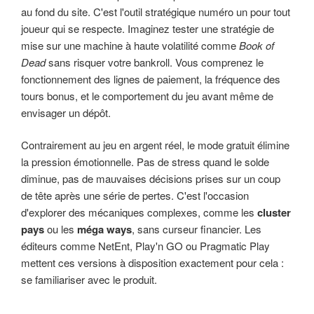
au fond du site. C'est l'outil stratégique numéro un pour tout
joueur qui se respecte. Imaginez tester une stratégie de
mise sur une machine à haute volatilité comme
Book of
Dead
sans risquer votre bankroll. Vous comprenez le
fonctionnement des lignes de paiement, la fréquence des
tours bonus, et le comportement du jeu avant même de
envisager un dépôt.
Contrairement au jeu en argent réel, le mode gratuit élimine
la pression émotionnelle. Pas de stress quand le solde
diminue, pas de mauvaises décisions prises sur un coup
de tête après une série de pertes. C'est l'occasion
d'explorer des mécaniques complexes, comme les
cluster
pays
ou les
méga ways
, sans curseur financier. Les
éditeurs comme NetEnt, Play'n GO ou Pragmatic Play
mettent ces versions à disposition exactement pour cela :
se familiariser avec le produit.