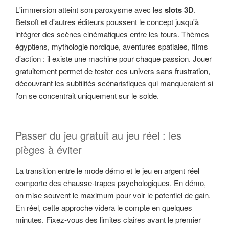
L'immersion atteint son paroxysme avec les
slots 3D
.
Betsoft et d'autres éditeurs poussent le concept jusqu'à
intégrer des scènes cinématiques entre les tours. Thèmes
égyptiens, mythologie nordique, aventures spatiales, films
d'action : il existe une machine pour chaque passion. Jouer
gratuitement permet de tester ces univers sans frustration,
découvrant les subtilités scénaristiques qui manqueraient si
l'on se concentrait uniquement sur le solde.
Passer du jeu gratuit au jeu réel : les
pièges à éviter
La transition entre le mode démo et le jeu en argent réel
comporte des chausse-trapes psychologiques. En démo,
on mise souvent le maximum pour voir le potentiel de gain.
En réel, cette approche videra le compte en quelques
minutes. Fixez-vous des limites claires avant le premier