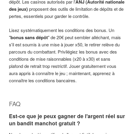
dépôt. Les casinos autorisés par l'
ANJ (Autorité nationale
des jeux)
proposent des outils de limitation de dépôts et de
pertes, essentiels pour garder le contrôle.
Lisez systématiquement les conditions des bonus. Un
"
bonus sans dépôt
" de 20€ peut sembler alléchant, mais
s'il est soumis à une mise à jouer x50, le retirer relève du
parcours du combattant. Privilégiez les bonus avec des
conditions de mise raisonnables (x20 à x30) et sans
plafond de retrait trop restrictif. Jouer gratuitement vous
aura appris à connaître le jeu ; maintenant, apprenez à
connaître les conditions bancaires.
FAQ
Est-ce que je peux gagner de l'argent réel sur
un bandit manchot gratuit ?