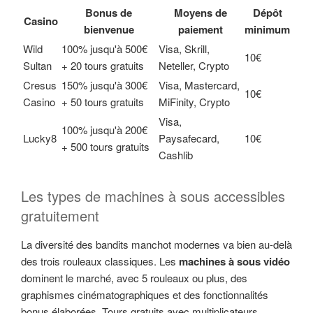
Bonus de
Moyens de
Dépôt
Casino
bienvenue
paiement
minimum
Wild
100% jusqu'à 500€
Visa, Skrill,
10€
Sultan
+ 20 tours gratuits
Neteller, Crypto
Cresus
150% jusqu'à 300€
Visa, Mastercard,
10€
Casino
+ 50 tours gratuits
MiFinity, Crypto
Visa,
100% jusqu'à 200€
Lucky8
Paysafecard,
10€
+ 500 tours gratuits
Cashlib
Les types de machines à sous accessibles
gratuitement
La diversité des bandits manchot modernes va bien au-delà
des trois rouleaux classiques. Les
machines à sous vidéo
dominent le marché, avec 5 rouleaux ou plus, des
graphismes cinématographiques et des fonctionnalités
bonus élaborées. Tours gratuits avec multiplicateurs,