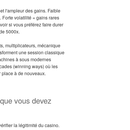
et l'ampleur des gains. Faible
 Forte volatilité = gains rares
ir si vous préférez faire durer
 de 5000x.
ts, multiplicateurs, mécanique
forment une session classique
achines à sous modernes
cades (winning ways) où les
r place à de nouveaux.
e que vous devez
ifier la légitimité du casino.