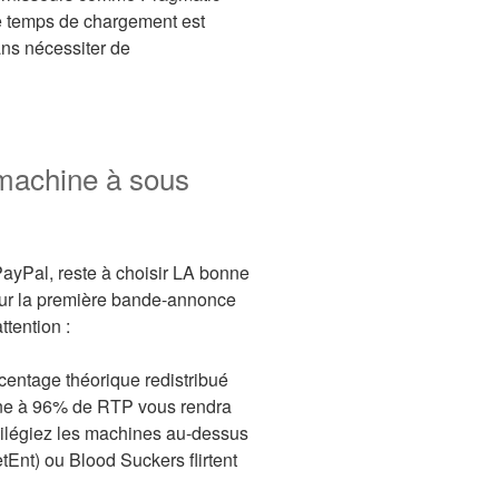
e temps de chargement est
ans nécessiter de
 machine à sous
ayPal, reste à choisir LA bonne
sur la première bande-annonce
ttention :
rcentage théorique redistribué
ine à 96% de RTP vous rendra
vilégiez les machines au-dessus
Ent) ou Blood Suckers flirtent