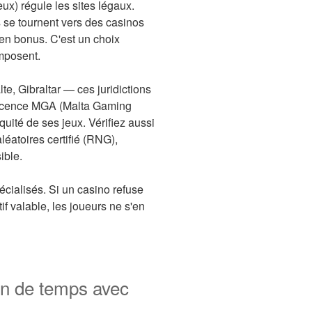
ux) régule les sites légaux.
se tournent vers des casinos
en bonus. C'est un choix
mposent.
te, Gibraltar — ces juridictions
licence MGA (Malta Gaming
équité de ses jeux. Vérifiez aussi
éatoires certifié (RNG),
ible.
écialisés. Si un casino refuse
if valable, les joueurs ne s'en
en de temps avec