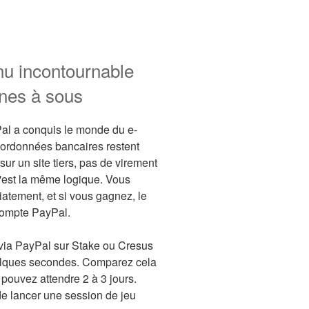
nu incontournable
ines à sous
Pal a conquis le monde du e-
ordonnées bancaires restent
ur un site tiers, pas de virement
c'est la même logique. Vous
atement, et si vous gagnez, le
 compte PayPal.
via PayPal sur Stake ou Cresus
uelques secondes. Comparez cela
pouvez attendre 2 à 3 jours.
de lancer une session de jeu