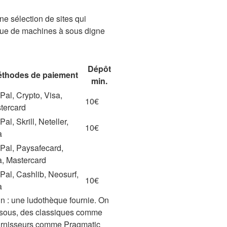
ne sélection de sites qui
gue de machines à sous digne
Dépôt
thodes de paiement
min.
Pal, Crypto, Visa,
10€
tercard
al, Skrill, Neteller,
10€
a
Pal, Paysafecard,
a, Mastercard
Pal, Cashlib, Neosurf,
10€
a
 : une ludothèque fournie. On
à sous, des classiques comme
ournisseurs comme Pragmatic