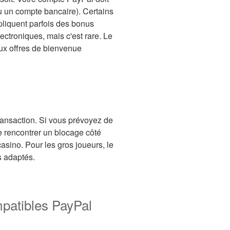
ou un compte bancaire). Certains
liquent parfois des bonus
ectroniques, mais c'est rare. Le
ux offres de bienvenue
ansaction. Si vous prévoyez de
 rencontrer un blocage côté
sino. Pour les gros joueurs, le
s adaptés.
mpatibles PayPal