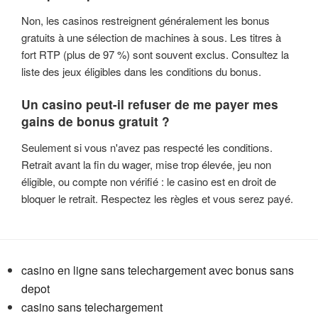
Non, les casinos restreignent généralement les bonus
gratuits à une sélection de machines à sous. Les titres à
fort RTP (plus de 97 %) sont souvent exclus. Consultez la
liste des jeux éligibles dans les conditions du bonus.
Un casino peut-il refuser de me payer mes
gains de bonus gratuit ?
Seulement si vous n'avez pas respecté les conditions.
Retrait avant la fin du wager, mise trop élevée, jeu non
éligible, ou compte non vérifié : le casino est en droit de
bloquer le retrait. Respectez les règles et vous serez payé.
casino en ligne sans telechargement avec bonus sans
depot
casino sans telechargement