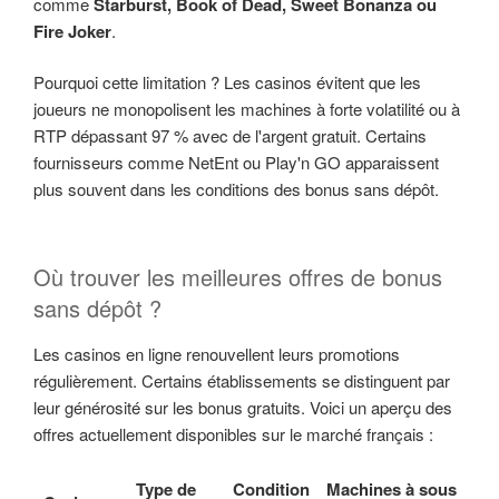
comme
Starburst, Book of Dead, Sweet Bonanza ou
Fire Joker
.
Pourquoi cette limitation ? Les casinos évitent que les
joueurs ne monopolisent les machines à forte volatilité ou à
RTP dépassant 97 % avec de l'argent gratuit. Certains
fournisseurs comme NetEnt ou Play'n GO apparaissent
plus souvent dans les conditions des bonus sans dépôt.
Où trouver les meilleures offres de bonus
sans dépôt ?
Les casinos en ligne renouvellent leurs promotions
régulièrement. Certains établissements se distinguent par
leur générosité sur les bonus gratuits. Voici un aperçu des
offres actuellement disponibles sur le marché français :
Type de
Condition
Machines à sous