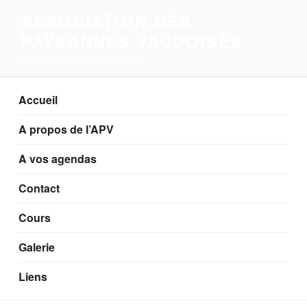
Aller
ASSOCIATION DES
au
PAYSANNES VAUDOISES
contenu
principal
Section Corcelles-près-Payerne
Accueil
A propos de l’APV
A vos agendas
Contact
Cours
Galerie
Liens