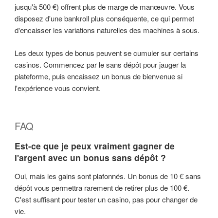
jusqu'à 500 €) offrent plus de marge de manœuvre. Vous
disposez d'une bankroll plus conséquente, ce qui permet
d'encaisser les variations naturelles des machines à sous.
Les deux types de bonus peuvent se cumuler sur certains
casinos. Commencez par le sans dépôt pour jauger la
plateforme, puis encaissez un bonus de bienvenue si
l'expérience vous convient.
FAQ
Est-ce que je peux vraiment gagner de
l'argent avec un bonus sans dépôt ?
Oui, mais les gains sont plafonnés. Un bonus de 10 € sans
dépôt vous permettra rarement de retirer plus de 100 €.
C'est suffisant pour tester un casino, pas pour changer de
vie.