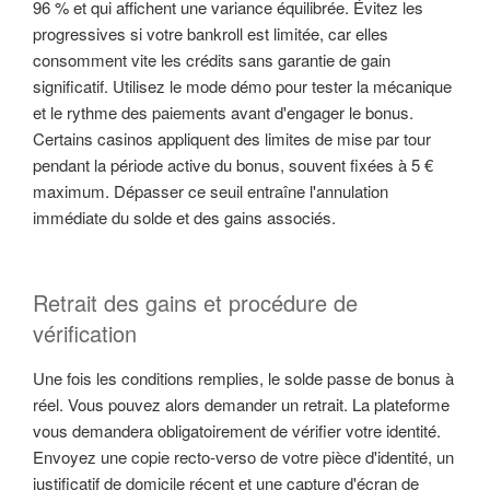
96 % et qui affichent une variance équilibrée. Évitez les
progressives si votre bankroll est limitée, car elles
consomment vite les crédits sans garantie de gain
significatif. Utilisez le mode démo pour tester la mécanique
et le rythme des paiements avant d'engager le bonus.
Certains casinos appliquent des limites de mise par tour
pendant la période active du bonus, souvent fixées à 5 €
maximum. Dépasser ce seuil entraîne l'annulation
immédiate du solde et des gains associés.
Retrait des gains et procédure de
vérification
Une fois les conditions remplies, le solde passe de bonus à
réel. Vous pouvez alors demander un retrait. La plateforme
vous demandera obligatoirement de vérifier votre identité.
Envoyez une copie recto-verso de votre pièce d'identité, un
justificatif de domicile récent et une capture d'écran de