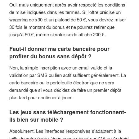
Oui, mais uniquement après avoir respecté les conditions
de mise indiquées dans les termes. Si l'offre précise un
wagering de x30 et un plafond de 50 €, vous devrez miser
30 fois le montant du bonus et ne pourrez retirer que
jusqu'à 50 €, même si votre solde affiche 200 €.
Faut-il donner ma carte bancaire pour
profiter du bonus sans dépôt ?
Non, la simple inscription avec un email valide et la
validation par SMS ou lien actif suffisent généralement. La
carte bancaire ou le portefeuille électronique ne sera
demandé que si vous décidez de faire un premier dépôt
plus tard pour continuer à jouer.
Les jeux sans téléchargement fonctionnent-
ils bien sur mobile ?
Absolument. Les interfaces responsives s'adaptent à la
taille de votre écran. Vous pouvez jouer sur iOS ou Android