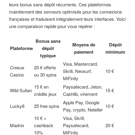
leurs bonus sans dépôt récurrents. Ces plateformes
maintiennent des serveurs optimisés pour les connexions
françaises et traduisent intégralement leurs interfaces. Voici
une comparaison rapide pour vous repérer :
Bonus sans
Moyens de
Dépôt
Plateforme
dépôt
paiement
minimum
typique
Visa, Mastercard,
Cresus
20 € offerts
Skrill, Neosurf,
10 €
Casino
ou 30 spins
MiFinity
15 € en
Paysafecard, Jeton,
Wild Sultan
15 €
crédits jeux
Cashlib, virement
Apple Pay, Google
Lucky8
25 free spins
10 €
Pay, crypto, Neteller
10 € +
Visa, Skrill,
Madnix
cashback
Paysafecard,
20 €
10%
MiFinity