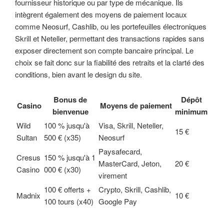
fournisseur historique ou par type de mécanique. Ils
intègrent également des moyens de paiement locaux
comme Neosurf, Cashlib, ou les portefeuilles électroniques
Skrill et Neteller, permettant des transactions rapides sans
exposer directement son compte bancaire principal. Le
choix se fait donc sur la fiabilité des retraits et la clarté des
conditions, bien avant le design du site.
Bonus de
Dépôt
Casino
Moyens de paiement
bienvenue
minimum
Wild
100 % jusqu'à
Visa, Skrill, Neteller,
15 €
Sultan
500 € (x35)
Neosurf
Paysafecard,
Cresus
150 % jusqu'à 1
MasterCard, Jeton,
20 €
Casino
000 € (x30)
virement
100 € offerts +
Crypto, Skrill, Cashlib,
Madnix
10 €
100 tours (x40)
Google Pay