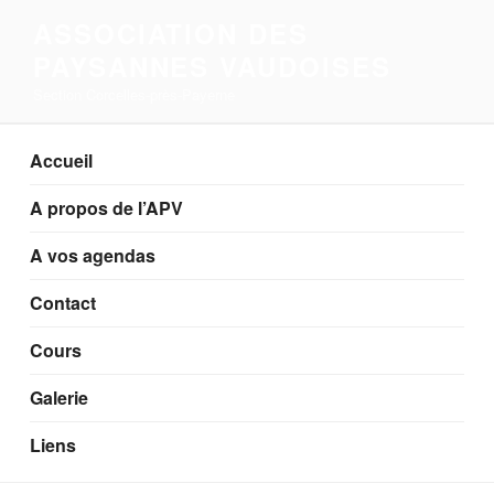
Aller
ASSOCIATION DES
au
PAYSANNES VAUDOISES
contenu
principal
Section Corcelles-près-Payerne
Accueil
A propos de l’APV
A vos agendas
Contact
Cours
Galerie
Liens