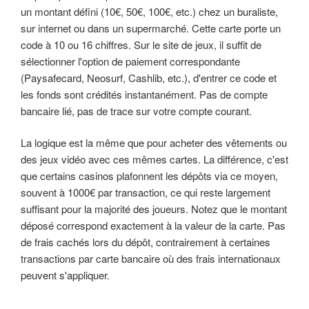
un montant défini (10€, 50€, 100€, etc.) chez un buraliste,
sur internet ou dans un supermarché. Cette carte porte un
code à 10 ou 16 chiffres. Sur le site de jeux, il suffit de
sélectionner l'option de paiement correspondante
(Paysafecard, Neosurf, Cashlib, etc.), d'entrer ce code et
les fonds sont crédités instantanément. Pas de compte
bancaire lié, pas de trace sur votre compte courant.
La logique est la même que pour acheter des vêtements ou
des jeux vidéo avec ces mêmes cartes. La différence, c'est
que certains casinos plafonnent les dépôts via ce moyen,
souvent à 1000€ par transaction, ce qui reste largement
suffisant pour la majorité des joueurs. Notez que le montant
déposé correspond exactement à la valeur de la carte. Pas
de frais cachés lors du dépôt, contrairement à certaines
transactions par carte bancaire où des frais internationaux
peuvent s'appliquer.