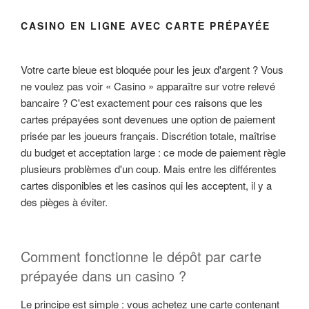
CASINO EN LIGNE AVEC CARTE PRÉPAYÉE
Votre carte bleue est bloquée pour les jeux d'argent ? Vous
ne voulez pas voir « Casino » apparaître sur votre relevé
bancaire ? C'est exactement pour ces raisons que les
cartes prépayées sont devenues une option de paiement
prisée par les joueurs français. Discrétion totale, maîtrise
du budget et acceptation large : ce mode de paiement règle
plusieurs problèmes d'un coup. Mais entre les différentes
cartes disponibles et les casinos qui les acceptent, il y a
des pièges à éviter.
Comment fonctionne le dépôt par carte
prépayée dans un casino ?
Le principe est simple : vous achetez une carte contenant