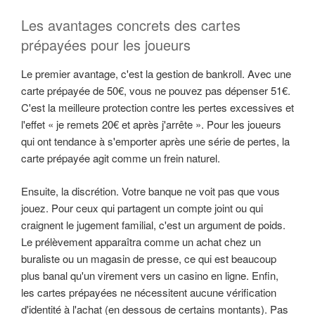
Les avantages concrets des cartes
prépayées pour les joueurs
Le premier avantage, c'est la gestion de bankroll. Avec une
carte prépayée de 50€, vous ne pouvez pas dépenser 51€.
C'est la meilleure protection contre les pertes excessives et
l'effet « je remets 20€ et après j'arrête ». Pour les joueurs
qui ont tendance à s'emporter après une série de pertes, la
carte prépayée agit comme un frein naturel.
Ensuite, la discrétion. Votre banque ne voit pas que vous
jouez. Pour ceux qui partagent un compte joint ou qui
craignent le jugement familial, c'est un argument de poids.
Le prélèvement apparaîtra comme un achat chez un
buraliste ou un magasin de presse, ce qui est beaucoup
plus banal qu'un virement vers un casino en ligne. Enfin,
les cartes prépayées ne nécessitent aucune vérification
d'identité à l'achat (en dessous de certains montants). Pas