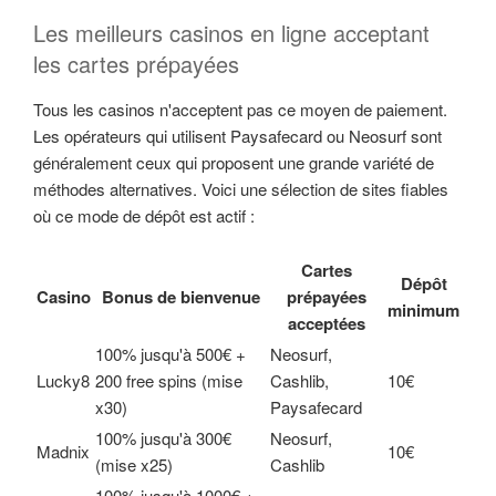
Les meilleurs casinos en ligne acceptant
les cartes prépayées
Tous les casinos n'acceptent pas ce moyen de paiement.
Les opérateurs qui utilisent Paysafecard ou Neosurf sont
généralement ceux qui proposent une grande variété de
méthodes alternatives. Voici une sélection de sites fiables
où ce mode de dépôt est actif :
Cartes
Dépôt
Casino
Bonus de bienvenue
prépayées
minimum
acceptées
100% jusqu'à 500€ +
Neosurf,
Lucky8
200 free spins (mise
Cashlib,
10€
x30)
Paysafecard
100% jusqu'à 300€
Neosurf,
Madnix
10€
(mise x25)
Cashlib
100% jusqu'à 1000€ +