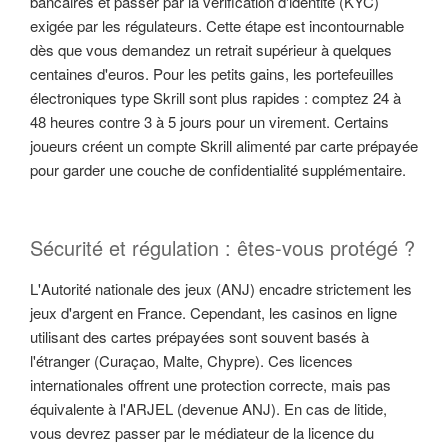
bancaires et passer par la vérification d'identité (KYC)
exigée par les régulateurs. Cette étape est incontournable
dès que vous demandez un retrait supérieur à quelques
centaines d'euros. Pour les petits gains, les portefeuilles
électroniques type Skrill sont plus rapides : comptez 24 à
48 heures contre 3 à 5 jours pour un virement. Certains
joueurs créent un compte Skrill alimenté par carte prépayée
pour garder une couche de confidentialité supplémentaire.
Sécurité et régulation : êtes-vous protégé ?
L'Autorité nationale des jeux (ANJ) encadre strictement les
jeux d'argent en France. Cependant, les casinos en ligne
utilisant des cartes prépayées sont souvent basés à
l'étranger (Curaçao, Malte, Chypre). Ces licences
internationales offrent une protection correcte, mais pas
équivalente à l'ARJEL (devenue ANJ). En cas de litide,
vous devrez passer par le médiateur de la licence du