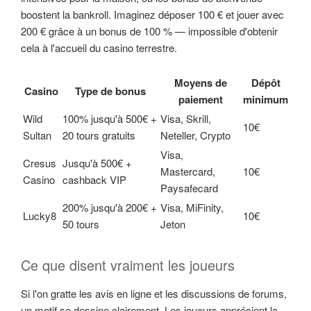
boostent la bankroll. Imaginez déposer 100 € et jouer avec
200 € grâce à un bonus de 100 % — impossible d'obtenir
cela à l'accueil du casino terrestre.
Moyens de
Dépôt
Casino
Type de bonus
paiement
minimum
Wild
100% jusqu'à 500€ +
Visa, Skrill,
10€
Sultan
20 tours gratuits
Neteller, Crypto
Visa,
Cresus
Jusqu'à 500€ +
Mastercard,
10€
Casino
cashback VIP
Paysafecard
200% jusqu'à 200€ +
Visa, MiFinity,
Lucky8
10€
50 tours
Jeton
Ce que disent vraiment les joueurs
Si l'on gratte les avis en ligne et les discussions de forums,
un motif se dessine clairement. Les joueurs apprécient la