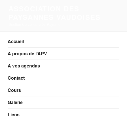
Aller
ASSOCIATION DES
au
PAYSANNES VAUDOISES
contenu
principal
Section Corcelles-près-Payerne
Accueil
A propos de l’APV
A vos agendas
Contact
Cours
Galerie
Liens