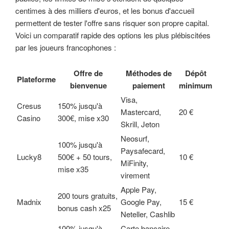
centimes à des milliers d'euros, et les bonus d'accueil
permettent de tester l'offre sans risquer son propre capital.
Voici un comparatif rapide des options les plus plébiscitées
par les joueurs francophones :
Offre de
Méthodes de
Dépôt
Plateforme
bienvenue
paiement
minimum
Visa,
Cresus
150% jusqu'à
Mastercard,
20 €
Casino
300€, mise x30
Skrill, Jeton
Neosurf,
100% jusqu'à
Paysafecard,
Lucky8
500€ + 50 tours,
10 €
MiFinity,
mise x35
virement
Apple Pay,
200 tours gratuits,
Madnix
Google Pay,
15 €
bonus cash x25
Neteller, Cashlib
100% jusqu'à
Carte bancaire,