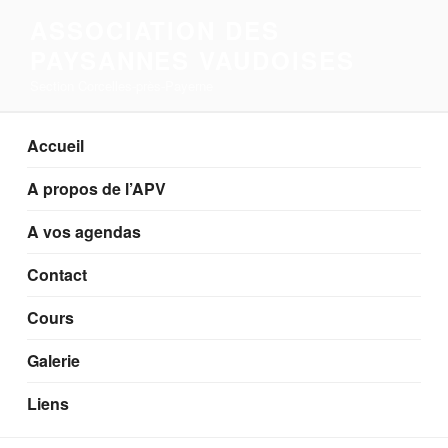
Aller
ASSOCIATION DES
au
PAYSANNES VAUDOISES
contenu
principal
Section Corcelles-près-Payerne
Accueil
A propos de l’APV
A vos agendas
Contact
Cours
Galerie
Liens