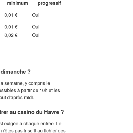
minimum
progressif
0,01 €
Oui
0,01 €
Oui
0,02 €
Oui
e dimanche ?
 la semaine, y compris le
ibles à partir de 10h et les
ut d'après-midi.
ntrer au casino du Havre ?
st exigée à chaque entrée. Le
'êtes pas inscrit au fichier des