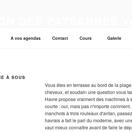
ON DES PAYSANNES 
A vos agendas
Contact
Cours
Galerie
NE À SOUS
Vous êtes en terrasse au bord de la plage
cheveux, et soudain une question vous ta
Havre propose vraiment des machines à s
courte : oui, mais pas n'importe comment.
manchots à trois rouleaux d'antan, passez
havrais a fait le pari du moderne, avec une
vaut mieux connaître avant de faire le dé