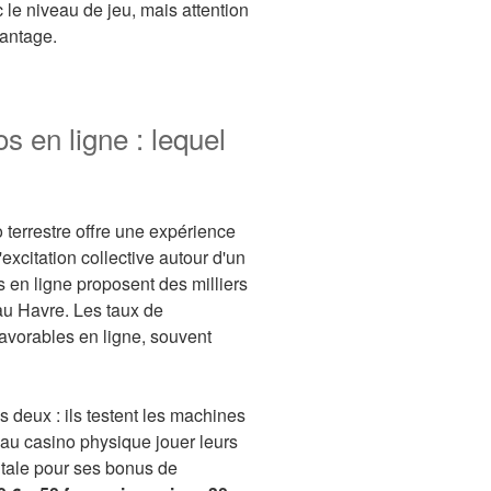
e niveau de jeu, mais attention
vantage.
s en ligne : lequel
 terrestre offre une expérience
'excitation collective autour d'un
s en ligne proposent des milliers
au Havre. Les taux de
favorables en ligne, souvent
s deux : ils testent les machines
 au casino physique jouer leurs
gitale pour ses bonus de