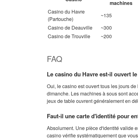
machines
Casino du Havre
~135
(Partouche)
Casino de Deauville
~300
Casino de Trouville
~200
FAQ
Le casino du Havre est-il ouvert l
Oui, le casino est ouvert tous les jours de
dimanche. Les machines à sous sont access
jeux de table ouvrent généralement en déb
Faut-il une carte d'identité pour e
Absolument. Une pièce d'identité valide e
casino vérifie systématiquement que vous n