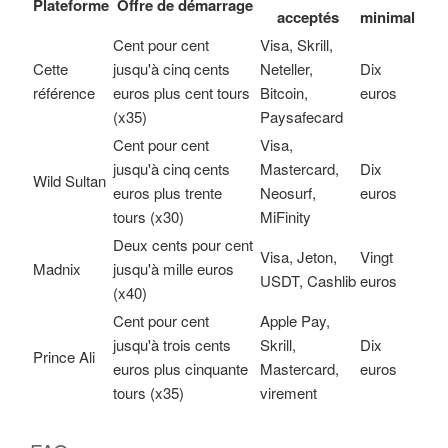
Plateforme
Offre de démarrage
acceptés
minimal
Cent pour cent
Visa, Skrill,
Cette
jusqu'à cinq cents
Neteller,
Dix
référence
euros plus cent tours
Bitcoin,
euros
(x35)
Paysafecard
Cent pour cent
Visa,
jusqu'à cinq cents
Mastercard,
Dix
Wild Sultan
euros plus trente
Neosurf,
euros
tours (x30)
MiFinity
Deux cents pour cent
Visa, Jeton,
Vingt
Madnix
jusqu'à mille euros
USDT, Cashlib
euros
(x40)
Cent pour cent
Apple Pay,
jusqu'à trois cents
Skrill,
Dix
Prince Ali
euros plus cinquante
Mastercard,
euros
tours (x35)
virement