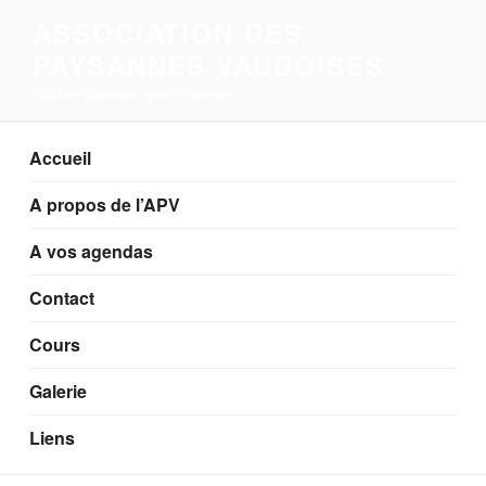
Aller
ASSOCIATION DES
au
PAYSANNES VAUDOISES
contenu
principal
Section Corcelles-près-Payerne
Accueil
A propos de l’APV
A vos agendas
Contact
Cours
Galerie
Liens