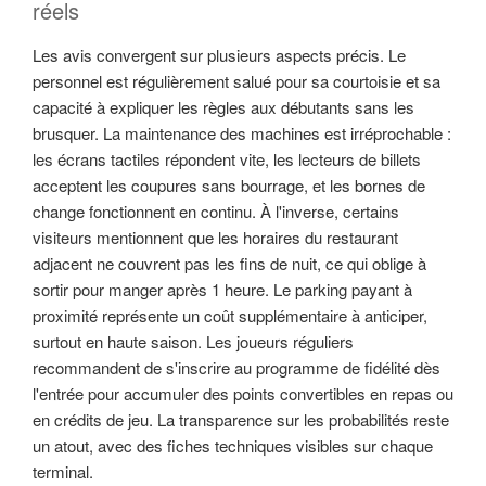
réels
Les avis convergent sur plusieurs aspects précis. Le
personnel est régulièrement salué pour sa courtoisie et sa
capacité à expliquer les règles aux débutants sans les
brusquer. La maintenance des machines est irréprochable :
les écrans tactiles répondent vite, les lecteurs de billets
acceptent les coupures sans bourrage, et les bornes de
change fonctionnent en continu. À l'inverse, certains
visiteurs mentionnent que les horaires du restaurant
adjacent ne couvrent pas les fins de nuit, ce qui oblige à
sortir pour manger après 1 heure. Le parking payant à
proximité représente un coût supplémentaire à anticiper,
surtout en haute saison. Les joueurs réguliers
recommandent de s'inscrire au programme de fidélité dès
l'entrée pour accumuler des points convertibles en repas ou
en crédits de jeu. La transparence sur les probabilités reste
un atout, avec des fiches techniques visibles sur chaque
terminal.