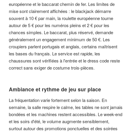
européenne et le baccarat chemin de fer. Les limites de
mise sont clairement affichées : le blackjack démarre
souvent à 10 € par main, la roulette européenne tourne
autour de 5 € pour les numéros pleins et 2 € pour les
chances simples. Le baccarat, plus réservé, demande
généralement un engagement minimum de 50 €. Les
croupiers parlent portugais et anglais, certains maîtrisent
les bases du français. Le service est rapide, les
chaussures sont vérifiées à l'entrée et le dress code reste
correct sans exiger de costume trois-pièces.
Ambiance et rythme de jeu sur place
La fréquentation varie fortement selon la saison. En
semaine, la salle respire le calme, les tables ne sont jamais
bondées et les machines restent accessibles. Le week-end
et les soirs d'été, le volume augmente sensiblement,
surtout autour des promotions ponctuelles et des soirées