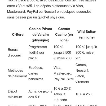
entre x30 et x35. Les dépôts s'effectuent via Visa,
Mastercard, PayPal ou Neosurf en quelques secondes,
sans passer par un guichet physique.
Casino Póvoa
Cresus
Wild Sultan
Critère
de Varzim
Casino (en
(en ligne)
(physique)
ligne)
Programme
100 %
100 % jusqu'à
Bonus
fidélité sur
jusqu'à 500
300 €, mise
d'accueil
place
€, mise x30
x35
Cartes,
Espèces,
Visa,
Méthodes
Neosurf,
cartes
Mastercard,
de paiement
Jeton,
bancaires
PayPal, Skrill
virement
10 € à 20 €
Dépôt
Achat de jetons
selon la
10 € à 25 €
minimum
dès 5 €
méthode