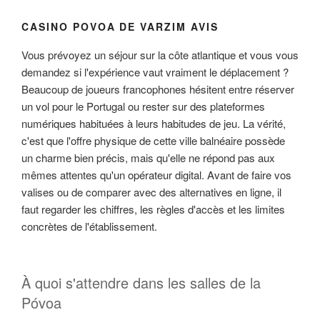
CASINO POVOA DE VARZIM AVIS
Vous prévoyez un séjour sur la côte atlantique et vous vous
demandez si l'expérience vaut vraiment le déplacement ?
Beaucoup de joueurs francophones hésitent entre réserver
un vol pour le Portugal ou rester sur des plateformes
numériques habituées à leurs habitudes de jeu. La vérité,
c'est que l'offre physique de cette ville balnéaire possède
un charme bien précis, mais qu'elle ne répond pas aux
mêmes attentes qu'un opérateur digital. Avant de faire vos
valises ou de comparer avec des alternatives en ligne, il
faut regarder les chiffres, les règles d'accès et les limites
concrètes de l'établissement.
À quoi s'attendre dans les salles de la
Póvoa