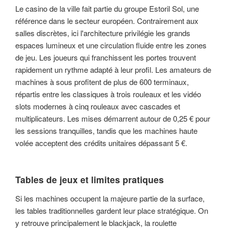
Le casino de la ville fait partie du groupe Estoril Sol, une
référence dans le secteur européen. Contrairement aux
salles discrètes, ici l'architecture privilégie les grands
espaces lumineux et une circulation fluide entre les zones
de jeu. Les joueurs qui franchissent les portes trouvent
rapidement un rythme adapté à leur profil. Les amateurs de
machines à sous profitent de plus de 600 terminaux,
répartis entre les classiques à trois rouleaux et les vidéo
slots modernes à cinq rouleaux avec cascades et
multiplicateurs. Les mises démarrent autour de 0,25 € pour
les sessions tranquilles, tandis que les machines haute
volée acceptent des crédits unitaires dépassant 5 €.
Tables de jeux et limites pratiques
Si les machines occupent la majeure partie de la surface,
les tables traditionnelles gardent leur place stratégique. On
y retrouve principalement le blackjack, la roulette