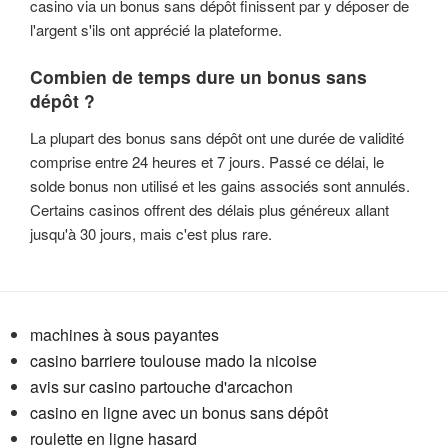
casino via un bonus sans dépôt finissent par y déposer de
l'argent s'ils ont apprécié la plateforme.
Combien de temps dure un bonus sans
dépôt ?
La plupart des bonus sans dépôt ont une durée de validité
comprise entre 24 heures et 7 jours. Passé ce délai, le
solde bonus non utilisé et les gains associés sont annulés.
Certains casinos offrent des délais plus généreux allant
jusqu'à 30 jours, mais c'est plus rare.
machines à sous payantes
casino barriere toulouse mado la nicoise
avis sur casino partouche d'arcachon
casino en ligne avec un bonus sans dépôt
roulette en ligne hasard