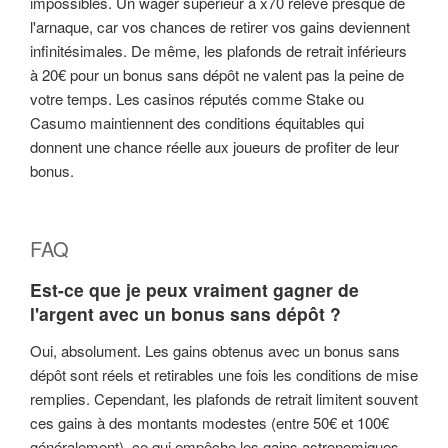
impossibles. Un wager supérieur à x70 relève presque de
l'arnaque, car vos chances de retirer vos gains deviennent
infinitésimales. De même, les plafonds de retrait inférieurs
à 20€ pour un bonus sans dépôt ne valent pas la peine de
votre temps. Les casinos réputés comme Stake ou
Casumo maintiennent des conditions équitables qui
donnent une chance réelle aux joueurs de profiter de leur
bonus.
FAQ
Est-ce que je peux vraiment gagner de
l'argent avec un bonus sans dépôt ?
Oui, absolument. Les gains obtenus avec un bonus sans
dépôt sont réels et retirables une fois les conditions de mise
remplies. Cependant, les plafonds de retrait limitent souvent
ces gains à des montants modestes (entre 50€ et 100€
généralement), ce qui empêche les gains astronomiques