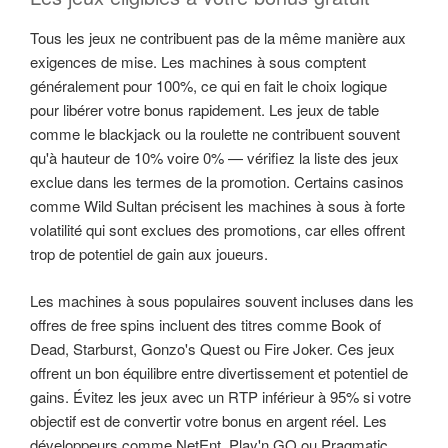
Tous les jeux ne contribuent pas de la même manière aux
exigences de mise. Les machines à sous comptent
généralement pour 100%, ce qui en fait le choix logique
pour libérer votre bonus rapidement. Les jeux de table
comme le blackjack ou la roulette ne contribuent souvent
qu'à hauteur de 10% voire 0% — vérifiez la liste des jeux
exclue dans les termes de la promotion. Certains casinos
comme Wild Sultan précisent les machines à sous à forte
volatilité qui sont exclues des promotions, car elles offrent
trop de potentiel de gain aux joueurs.
Les machines à sous populaires souvent incluses dans les
offres de free spins incluent des titres comme Book of
Dead, Starburst, Gonzo's Quest ou Fire Joker. Ces jeux
offrent un bon équilibre entre divertissement et potentiel de
gains. Évitez les jeux avec un RTP inférieur à 95% si votre
objectif est de convertir votre bonus en argent réel. Les
développeurs comme NetEnt, Play'n GO ou Pragmatic