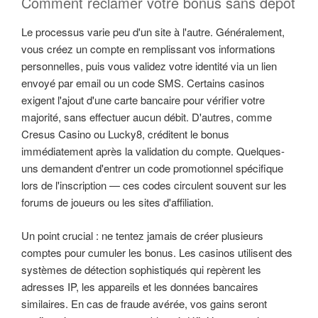
Comment réclamer votre bonus sans dépôt
Le processus varie peu d'un site à l'autre. Généralement,
vous créez un compte en remplissant vos informations
personnelles, puis vous validez votre identité via un lien
envoyé par email ou un code SMS. Certains casinos
exigent l'ajout d'une carte bancaire pour vérifier votre
majorité, sans effectuer aucun débit. D'autres, comme
Cresus Casino ou Lucky8, créditent le bonus
immédiatement après la validation du compte. Quelques-
uns demandent d'entrer un code promotionnel spécifique
lors de l'inscription — ces codes circulent souvent sur les
forums de joueurs ou les sites d'affiliation.
Un point crucial : ne tentez jamais de créer plusieurs
comptes pour cumuler les bonus. Les casinos utilisent des
systèmes de détection sophistiqués qui repèrent les
adresses IP, les appareils et les données bancaires
similaires. En cas de fraude avérée, vos gains seront