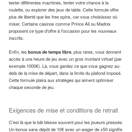
tester différentes machines, tenter votre chance à la
roulette, ou explorer des jeux de table. Cette formule offre
plus de liberté que les free spins, car vous choisissez où
miser. Certains casinos comme Prince Ali ou Madnix
proposent ce type d'offre à l'occasion pour les nouveaux
inscrits.
Enfin, les
bonus de temps libre
, plus rares, vous donnent
accès à une heure de jeu avec un gros montant virtuel (par
exemple 1000€). Là, vous gardez ce que vous gagnez au-
delà de la mise de départ, dans la limite du plafond imposé.
Cette formule plaira aux stratèges qui aiment optimiser
chaque seconde de jeu.
Exigences de mise et conditions de retrait
C'est là que le bât blesse souvent pour les joueurs pressés.
Un bonus sans dépôt de 10€ avec un wager de x50 signifie