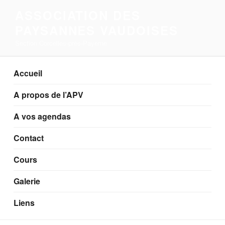
Aller
ASSOCIATION DES
au
PAYSANNES VAUDOISES
contenu
principal
Section Corcelles-près-Payerne
Accueil
A propos de l’APV
A vos agendas
Contact
Cours
Galerie
Liens