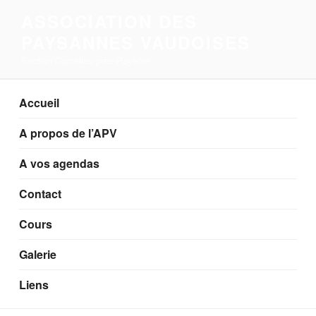
Aller
ASSOCIATION DES
au
PAYSANNES VAUDOISES
contenu
principal
Section Corcelles-près-Payerne
Accueil
A propos de l’APV
A vos agendas
Contact
Cours
Galerie
Liens