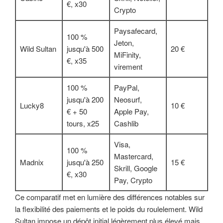
€, x30
Crypto
Paysafecard,
100 %
Jeton,
Wild Sultan
jusqu'à 500
20 €
MiFinity,
€, x35
virement
100 %
PayPal,
jusqu'à 200
Neosurf,
Lucky8
10 €
€ + 50
Apple Pay,
tours, x25
Cashlib
Visa,
100 %
Mastercard,
Madnix
jusqu'à 250
15 €
Skrill, Google
€, x30
Pay, Crypto
Ce comparatif met en lumière des différences notables sur
la flexibilité des paiements et le poids du roulelement. Wild
Sultan impose un dépôt initial légèrement plus élevé mais