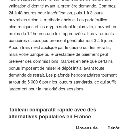
validation d’identité avant la première demande. Comptez
24 à 48 heures pour la vérification, puis 1 à 3 jours
ouvrables selon la méthode choisie. Les portefeuilles
électroniques et les crypto sortent le plus vite, souvent en
moins de 12 heures une fois approuvées. Les virements
bancaires classiques prennent généralement 3 à 5 jours.
Aucun frais n’est appliqué par le casino sur les retraits,
mais votre banque ou le prestataire de paiement peut
prélever des commissions. Gardez en tête que certains
bonus imposent de miser le dépôt initial avant toute
demande de retrait. Les plafonds hebdomadaires tournent
autour de 5 000 € pour les joueurs standards, ce qui suffit
largement pour la majorité des sessions.
Tableau comparatif rapide avec des
alternatives populaires en France
Moyens de
Dépôt