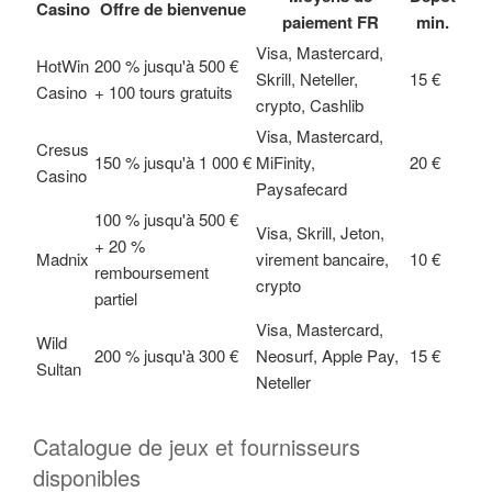
Casino
Offre de bienvenue
paiement FR
min.
Visa, Mastercard,
HotWin
200 % jusqu'à 500 €
Skrill, Neteller,
15 €
Casino
+ 100 tours gratuits
crypto, Cashlib
Visa, Mastercard,
Cresus
150 % jusqu'à 1 000 €
MiFinity,
20 €
Casino
Paysafecard
100 % jusqu'à 500 €
Visa, Skrill, Jeton,
+ 20 %
Madnix
virement bancaire,
10 €
remboursement
crypto
partiel
Visa, Mastercard,
Wild
200 % jusqu'à 300 €
Neosurf, Apple Pay,
15 €
Sultan
Neteller
Catalogue de jeux et fournisseurs
disponibles