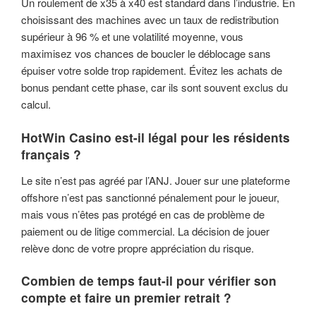
Un roulement de x35 à x40 est standard dans l’industrie. En
choisissant des machines avec un taux de redistribution
supérieur à 96 % et une volatilité moyenne, vous
maximisez vos chances de boucler le déblocage sans
épuiser votre solde trop rapidement. Évitez les achats de
bonus pendant cette phase, car ils sont souvent exclus du
calcul.
HotWin Casino est-il légal pour les résidents
français ?
Le site n’est pas agréé par l’ANJ. Jouer sur une plateforme
offshore n’est pas sanctionné pénalement pour le joueur,
mais vous n’êtes pas protégé en cas de problème de
paiement ou de litige commercial. La décision de jouer
relève donc de votre propre appréciation du risque.
Combien de temps faut-il pour vérifier son
compte et faire un premier retrait ?