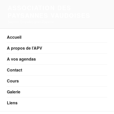
Aller
ASSOCIATION DES
au
PAYSANNES VAUDOISES
contenu
principal
Section Corcelles-près-Payerne
Accueil
A propos de l’APV
A vos agendas
Contact
Cours
Galerie
Liens