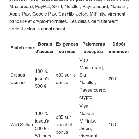
Mastercard, PayPal, Skrill, Neteller, Paysafecard, Neosurf,
Apple Pay, Google Pay, Cashlib, Jeton, MiFinity, virement
bancaire et crypto-monnaies. Les délais de traitement
varient selon le canal choisi.
Bonus
Exigences
Paiements
Dépôt
Plateforme
d'accueil
de mise
acceptés
minimum
Visa,
Mastercard,
100 %
Cresus
x30 sur le
Skrill,
jusqu'à
20 €
Casino
bonus
Neteller,
500 €
Paysafecard,
crypto
Visa,
100 %
Neosurf,
x35 sur
jusqu'à
MiFinity,
Wild Sultan
dépôt et
15 €
300 € +
Jeton,
bonus
50 tours
virement