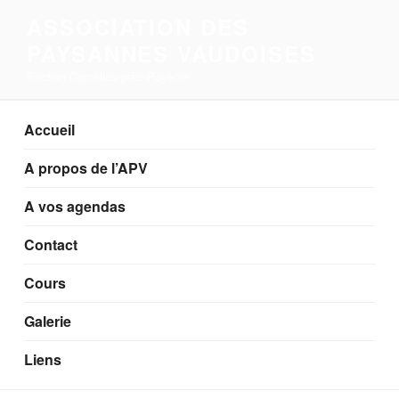
Aller
ASSOCIATION DES
au
PAYSANNES VAUDOISES
contenu
principal
Section Corcelles-près-Payerne
Accueil
A propos de l’APV
A vos agendas
Contact
Cours
Galerie
Liens