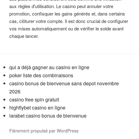
aux règles d'utilisation. Le casino peut annuler votre
promotion, confisquer les gains générés et, dans certains
cas, clôturer votre compte. Il est donc crucial de configurer
vos mises automatiquement ou de vérifier le solde avant
chaque lancer.
qui a déjà gagner au casino en ligne
poker liste des combinaisons
casino bonus de bienvenue sans depot novembre
2026
casino free spin gratuit
highflybet casino en ligne
larabet casino bonus de bienvenue
Fièrement propulsé par WordPress