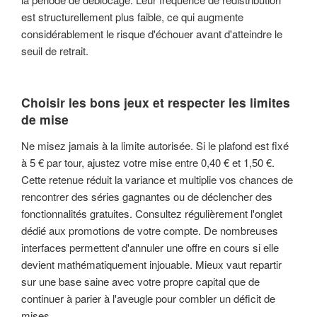
est structurellement plus faible, ce qui augmente
considérablement le risque d'échouer avant d'atteindre le
seuil de retrait.
Choisir les bons jeux et respecter les limites
de mise
Ne misez jamais à la limite autorisée. Si le plafond est fixé
à 5 € par tour, ajustez votre mise entre 0,40 € et 1,50 €.
Cette retenue réduit la variance et multiplie vos chances de
rencontrer des séries gagnantes ou de déclencher des
fonctionnalités gratuites. Consultez régulièrement l'onglet
dédié aux promotions de votre compte. De nombreuses
interfaces permettent d'annuler une offre en cours si elle
devient mathématiquement injouable. Mieux vaut repartir
sur une base saine avec votre propre capital que de
continuer à parier à l'aveugle pour combler un déficit de
mises.