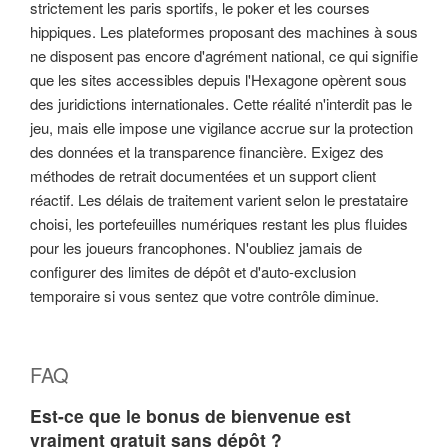
strictement les paris sportifs, le poker et les courses
hippiques. Les plateformes proposant des machines à sous
ne disposent pas encore d'agrément national, ce qui signifie
que les sites accessibles depuis l'Hexagone opèrent sous
des juridictions internationales. Cette réalité n'interdit pas le
jeu, mais elle impose une vigilance accrue sur la protection
des données et la transparence financière. Exigez des
méthodes de retrait documentées et un support client
réactif. Les délais de traitement varient selon le prestataire
choisi, les portefeuilles numériques restant les plus fluides
pour les joueurs francophones. N'oubliez jamais de
configurer des limites de dépôt et d'auto-exclusion
temporaire si vous sentez que votre contrôle diminue.
FAQ
Est-ce que le bonus de bienvenue est
vraiment gratuit sans dépôt ?