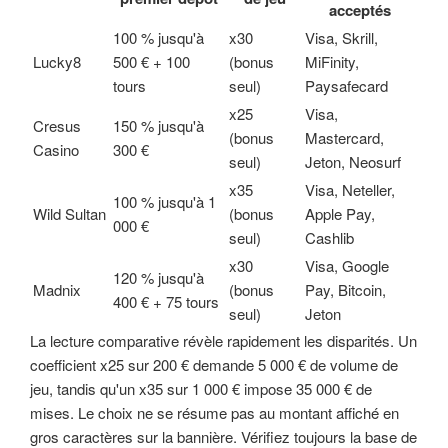
acceptés
100 % jusqu'à
x30
Visa, Skrill,
Lucky8
500 € + 100
(bonus
MiFinity,
tours
seul)
Paysafecard
x25
Visa,
Cresus
150 % jusqu'à
(bonus
Mastercard,
Casino
300 €
seul)
Jeton, Neosurf
x35
Visa, Neteller,
100 % jusqu'à 1
Wild Sultan
(bonus
Apple Pay,
000 €
seul)
Cashlib
x30
Visa, Google
120 % jusqu'à
Madnix
(bonus
Pay, Bitcoin,
400 € + 75 tours
seul)
Jeton
La lecture comparative révèle rapidement les disparités. Un
coefficient x25 sur 200 € demande 5 000 € de volume de
jeu, tandis qu'un x35 sur 1 000 € impose 35 000 € de
mises. Le choix ne se résume pas au montant affiché en
gros caractères sur la bannière. Vérifiez toujours la base de