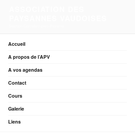
Aller
ASSOCIATION DES
au
PAYSANNES VAUDOISES
contenu
principal
Section Corcelles-près-Payerne
Accueil
A propos de l’APV
A vos agendas
Contact
Cours
Galerie
Liens