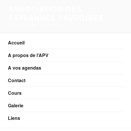
Aller
ASSOCIATION DES
au
PAYSANNES VAUDOISES
contenu
principal
Section Corcelles-près-Payerne
Accueil
A propos de l’APV
A vos agendas
Contact
Cours
Galerie
Liens