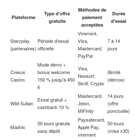
Méthodes de
Type d'offre
Durée
Plateforme
paiement
gratuite
d'essai
acceptées
Virement,
Starzplay
Période d'essai
Visa,
7 à 14
(partenaires)
officielle
Mastercard,
jours
PayPal
Mode démo +
Visa,
Cresus
bonus welcome
Illimité
Neosurf,
Casino
150 % jusqu'à 450
(démos)
Skrill, Crypto
€
Mastercard,
14 jours
Essai gratuit +
Wild Sultan
Jeton,
(offre
cashback 10 %
MiFinity
ponctuelle)
Paysafecard,
50 tours gratuits
50 tours
Madnix
Apple Pay,
sans dépôt
(mise x30)
virement