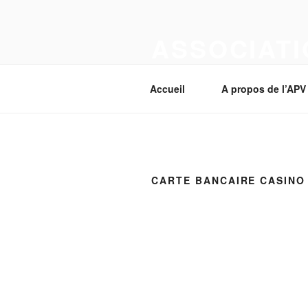
Aller
au
ASSOCIATI
contenu
principal
Section Corcelles-près-Payerne
Accueil
A propos de l’APV
CARTE BANCAIRE CASINO