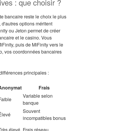
ives : que choisir ?
e bancaire reste le choix le plus
 d'autres options méritent
inity ou Jeton permet de créer
ncaire et le casino. Vous
iFinity, puis de MiFinity vers le
no, vos coordonnées bancaires
ifférences principales :
Anonymat
Frais
Variable selon
Faible
banque
Souvent
Élevé
incompatibles bonus
Très élevé
Frais réseau