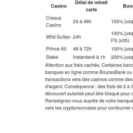
Délai de retrait
Casino
Bon
carte
Cresus
24 à 48h
150% jusq
Casino
100% jusq
Wild Sultan
24h
FS (x35)
Prince Ali
48 à 72h
100% jusq
Stake
Instantané à 1h
200% jusq
Attention aux frais cachés. Certaines ba
banques en ligne comme BoursoBank ou F
transactions vers des casinos comme des 
d'argent. Conséquence : des frais de 2 à 3
découvert autorisé peut être bloqué pour c
Renseignez-vous auprès de votre banque 
vers les cryptomonnaies pour contourner 