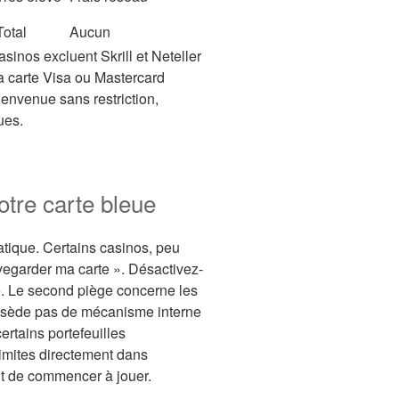
Total
Aucun
inos excluent Skrill et Neteller
 carte Visa ou Mastercard
ienvenue sans restriction,
ues.
otre carte bleue
matique. Certains casinos, peu
vegarder ma carte ». Désactivez-
e. Le second piège concerne les
possède pas de mécanisme interne
ertains portefeuilles
limites directement dans
nt de commencer à jouer.