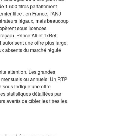
e 1 500 titres parfaitement
mier filtre : en France, l'ANJ
opérateurs légaux, mais beaucoup
 opèrent sous licences
açao). Prince Ali et 1xBet
i autorisent une offre plus large,
eux absents du marché régulé
ite attention. Les grandes
ts mensuels ou annuels. Un RTP
à sous indique une offre
s statistiques détaillées par
 avertis de cibler les titres les