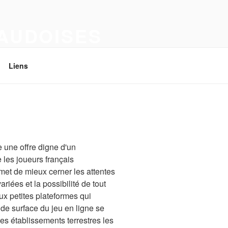
VAUDOISES
Liens
 une offre digne d'un
les joueurs français
met de mieux cerner les attentes
iées et la possibilité de tout
x petites plateformes qui
nde surface du jeu en ligne se
 les établissements terrestres les