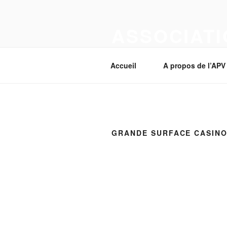
Aller
au
ASSOCIATI
contenu
principal
Section Corcelles-près-Payerne
Accueil
A propos de l’APV
GRANDE SURFACE CASINO