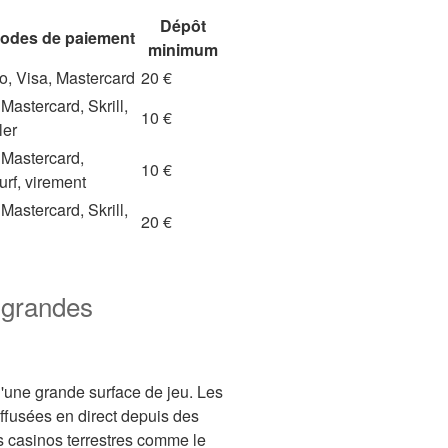
Dépôt
odes de paiement
minimum
o, Visa, Mastercard
20 €
 Mastercard, Skrill,
10 €
ler
 Mastercard,
10 €
rf, virement
 Mastercard, Skrill,
20 €
s grandes
 d'une grande surface de jeu. Les
iffusées en direct depuis des
s casinos terrestres comme le