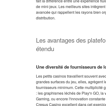
fait la différence entre une expérience f
de mini-jeux. Les meilleurs sites intègre
avancée qui rappellent les rayons bien o
distribution.
Les avantages des platef
étendu
Une diversité de fournisseurs de l
Les petits casinos travaillent souvent avec
grandes surfaces du jeu, elles, agrègent 
fournisseurs minimum. Cette multiplicité g
: les graphismes léchés de Play'n GO, la 
Gaming, ou encore l'innovation constant
Cresus Casino excellent dans cet exercice