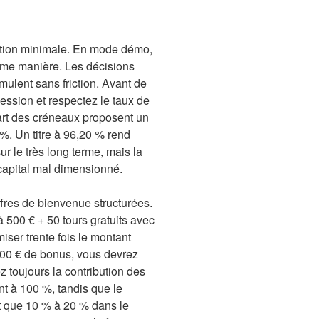
ation minimale. En mode démo,
même manière. Les décisions
ulent sans friction. Avant de
session et respectez le taux de
upart des créneaux proposent un
%. Un titre à 96,20 % rend
r le très long terme, mais la
 capital mal dimensionné.
offres de bienvenue structurées.
500 € + 50 tours gratuits avec
ser trente fois le montant
 200 € de bonus, vous devrez
z toujours la contribution des
t à 100 %, tandis que le
nt que 10 % à 20 % dans le