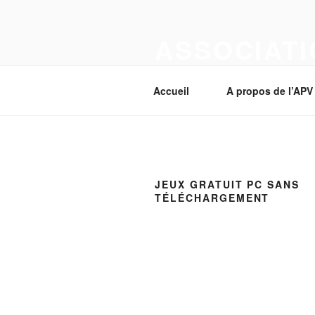
Aller
au
ASSOCIATI
contenu
principal
Section Corcelles-près-Payerne
Accueil
A propos de l’APV
JEUX GRATUIT PC SANS
TÉLÉCHARGEMENT