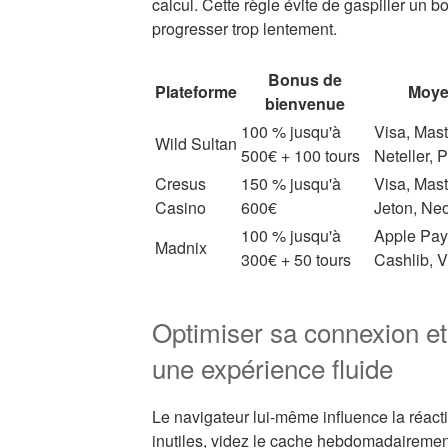
calcul. Cette règle évite de gaspiller un bo
progresser trop lentement.
Bonus de
Plateforme
Moye
bienvenue
100 % jusqu'à
Visa, Maste
Wild Sultan
500€ + 100 tours
Neteller, 
Cresus
150 % jusqu'à
Visa, Mast
Casino
600€
Jeton, Neo
100 % jusqu'à
Apple Pay
Madnix
300€ + 50 tours
Cashlib, V
Optimiser sa connexion et
une expérience fluide
Le navigateur lui-même influence la réacti
inutiles, videz le cache hebdomadairement 