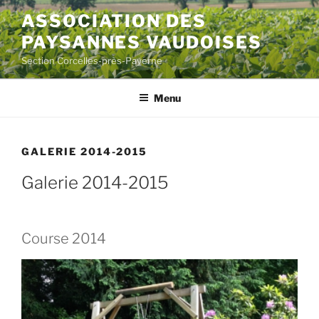
Aller
ASSOCIATION DES
au
PAYSANNES VAUDOISES
contenu
principal
Section Corcelles-près-Payerne
Menu
GALERIE 2014-2015
Galerie 2014-2015
Course 2014