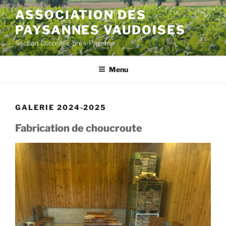
Aller
ASSOCIATION DES
au
PAYSANNES VAUDOISES
contenu
principal
Section Corcelles-près-Payerne
Menu
GALERIE 2024-2025
Fabrication de choucroute