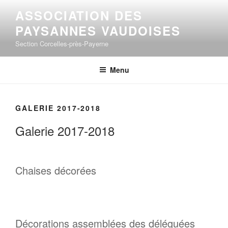
Aller
ASSOCIATION DES
au
PAYSANNES VAUDOISES
contenu
principal
Section Corcelles-près-Payerne
Menu
GALERIE 2017-2018
Galerie 2017-2018
Chaises décorées
Décorations assemblées des déléguées